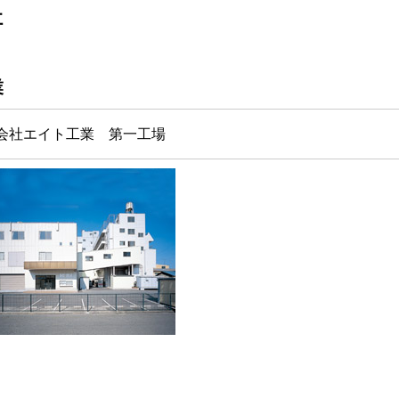
社
業
会社エイト工業 第一工場